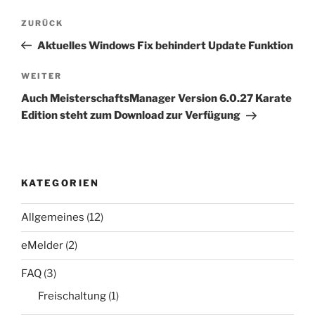
Beitragsnavigation
Vorheriger
ZURÜCK
Beitrag
Aktuelles Windows Fix behindert Update Funktion
Nächster
WEITER
Beitrag
Auch MeisterschaftsManager Version 6.0.27 Karate
Edition steht zum Download zur Verfügung
KATEGORIEN
Allgemeines
(12)
eMelder
(2)
FAQ
(3)
Freischaltung
(1)