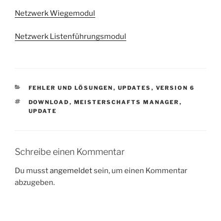
Netzwerk Wiegemodul
Netzwerk Listenführungsmodul
KATEGORIEN
FEHLER UND LÖSUNGEN
,
UPDATES
,
VERSION 6
SCHLAGWÖRTER
DOWNLOAD
,
MEISTERSCHAFTS MANAGER
,
UPDATE
Schreibe einen Kommentar
Du musst
angemeldet
sein, um einen Kommentar
abzugeben.