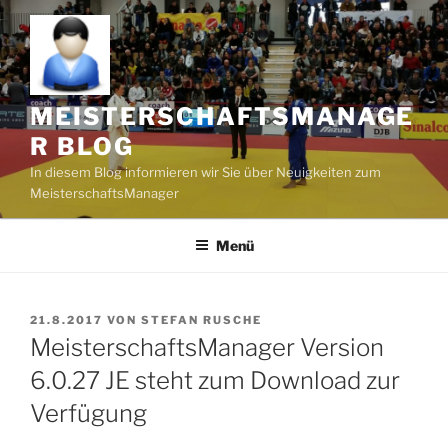
Zum
Inhalt
springen
MEISTERSCHAFTSMANAGE
R BLOG
In diesem Blog informieren wir Sie über Neuigkeiten zum
MeisterschaftsManager
Menü
VERÖFFENTLICHT
21.8.2017
VON
STEFAN RUSCHE
AM
MeisterschaftsManager Version
6.0.27 JE steht zum Download zur
Verfügung