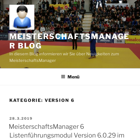
Zum
Inhalt
springen
MEISTERSCHAFTSMANAGE
R BLOG
In diesem Blog informieren wir Sie über Neuigkeiten zum
MeisterschaftsManager
Menü
KATEGORIE:
VERSION 6
VERÖFFENTLICHT
28.3.2019
AM
MeisterschaftsManager 6
Listenführungsmodul Version 6.0.29 im