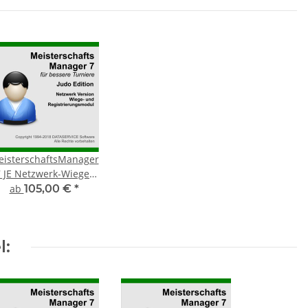
isterschaftsManager
7 JE Netzwerk-Wiege-
und
ab
105,00 €
*
Registrierungsmodul
l: