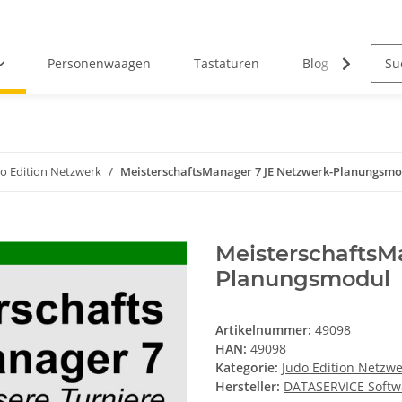
Personenwaagen
Tastaturen
Blog
Down
o Edition Netzwerk
MeisterschaftsManager 7 JE Netzwerk-Planungsmo
MeisterschaftsM
Planungsmodul
Artikelnummer:
49098
HAN:
49098
Kategorie:
Judo Edition Netzwe
Hersteller:
DATASERVICE Softw