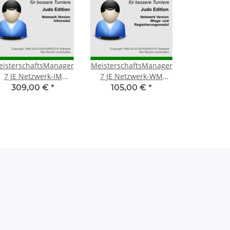
isterschaftsManager
MeisterschaftsManager
7 JE Netzwerk-IM
7 JE Netzwerk-WM
zeitlich unbegrenzt
Jahreslizenz
309,00 €
*
105,00 €
*