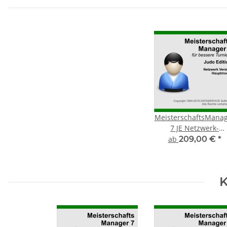
MeisterschaftsMana
7 JE Netzwerk-
Hauptmodul
ab
209,00 €
*
K