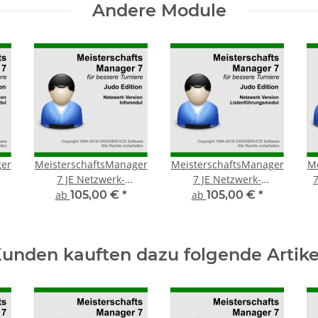
Andere Module
ger
MeisterschaftsManager
MeisterschaftsManager
Me
7 JE Netzwerk-
7 JE Netzwerk-
Infomodul
Listenführungsmodul
ab
105,00 €
*
ab
105,00 €
*
unden kauften dazu folgende Artike