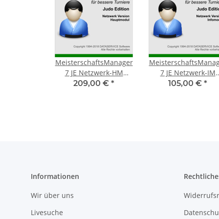
MeisterschaftsManager
MeisterschaftsMana
7 JE Netzwerk-HM
7 JE Netzwerk-IM
Jahreslizenz
Jahreslizenz
209,00 €
*
105,00 €
*
Informationen
Rechtliche
Wir über uns
Widerrufsr
Livesuche
Datenschu