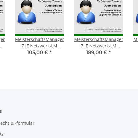
ger
MeisterschaftsManager
MeisterschaftsManager
Me
7 JE Netzwerk-LM
7 JE Netzwerk-LM
Jahreslizenz
Upgrade von Version 6
105,00 €
*
189,00 €
*
s
echt & -formular
tz