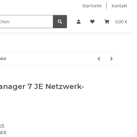
Startseite
Kontakt
loads
Judoterminbox
0,00 €
dul
anager 7 JE Netzwerk-
rk
are