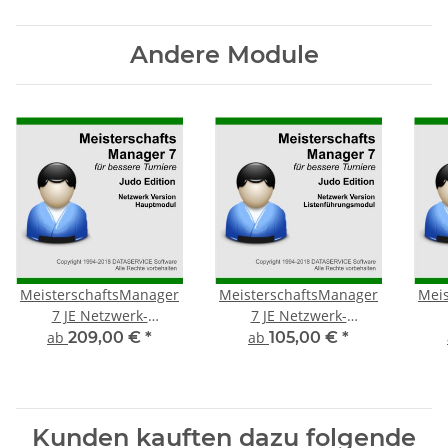
Andere Module
MeisterschaftsManager
MeisterschaftsManager
Mei
7 JE Netzwerk-
7 JE Netzwerk-
Hauptmodul
Listenführungsmodul
ab
209,00 €
*
ab
105,00 €
*
Kunden kauften dazu folgende