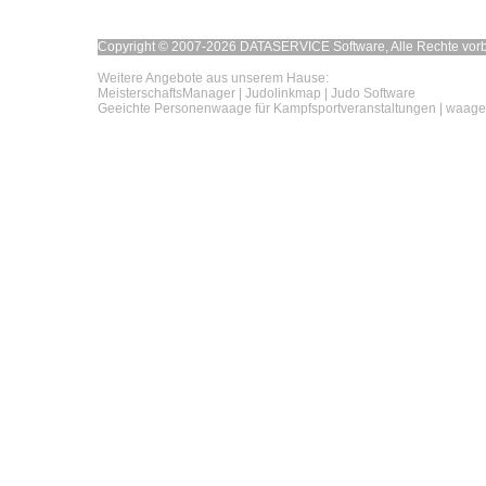
Copyright © 2007-2026 DATASERVICE Software, Alle Rechte vorb
Weitere Angebote aus unserem Hause:
MeisterschaftsManager
|
Judolinkmap
|
Judo Software
Geeichte Personenwaage für Kampfsportveranstaltungen
|
waage